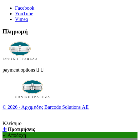
Facebook
YouTube
Vimeo
Πληρωμή
payment options


© 2026 - Αρχιμήδης Barcode Solutions ΑΕ
Κλείσιμο
✛
Προτιμήσεις
✓ Αποδοχή