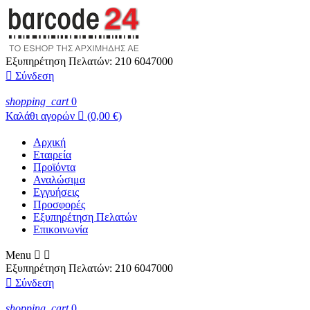
Εξυπηρέτηση Πελατών:
210 6047000

Σύνδεση
shopping_cart
0
Καλάθι αγορών

(0,00 €)
Αρχική
Εταιρεία
Προϊόντα
Αναλώσιμα
Εγγυήσεις
Προσφορές
Εξυπηρέτηση Πελατών
Επικοινωνία
Menu


Εξυπηρέτηση Πελατών:
210 6047000

Σύνδεση
shopping_cart
0