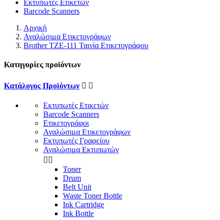
Εκτυπωτές Ετικετών
Barcode Scanners
Αρχική
Αναλώσιμα Ετικετογράφων
Brother TZE-111 Ταινία Ετικετογράφου
Κατηγορίες προϊόντων
Κατάλογος Προϊόντων


Εκτυπωτές Ετικετών
Barcode Scanners
Ετικετογράφοι
Αναλώσιμα Ετικετογράφων
Εκτυπωτές Γραφείου
Αναλώσιμα Εκτυπωτών


Toner
Drum
Belt Unit
Waste Toner Bottle
Ink Cartridge
Ink Bottle