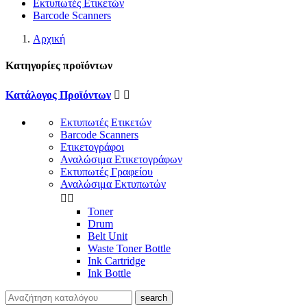
Εκτυπωτές Ετικετών
Barcode Scanners
Αρχική
Κατηγορίες προϊόντων
Κατάλογος Προϊόντων


Εκτυπωτές Ετικετών
Barcode Scanners
Ετικετογράφοι
Αναλώσιμα Ετικετογράφων
Εκτυπωτές Γραφείου
Αναλώσιμα Εκτυπωτών


Toner
Drum
Belt Unit
Waste Toner Bottle
Ink Cartridge
Ink Bottle
search