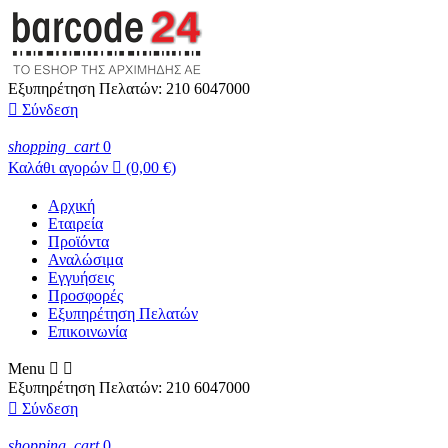
Εξυπηρέτηση Πελατών:
210 6047000

Σύνδεση
shopping_cart
0
Καλάθι αγορών

(0,00 €)
Αρχική
Εταιρεία
Προϊόντα
Αναλώσιμα
Εγγυήσεις
Προσφορές
Εξυπηρέτηση Πελατών
Επικοινωνία
Menu


Εξυπηρέτηση Πελατών:
210 6047000

Σύνδεση
shopping_cart
0