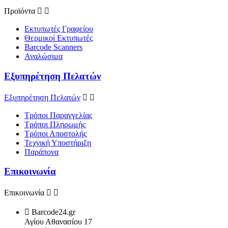
Προϊόντα


Εκτυπωτές Γραφείου
Θερμικοί Εκτυπωτές
Barcode Scanners
Αναλώσιμα
Εξυπηρέτηση Πελατών
Εξυπηρέτηση Πελατών


Τρόποι Παραγγελίας
Τρόποι Πληρωμής
Τρόποι Αποστολής
Τεχνική Υποστήριξη
Παράπονα
Επικοινωνία
Επικοινωνία



Barcode24.gr
Αγίου Αθανασίου 17