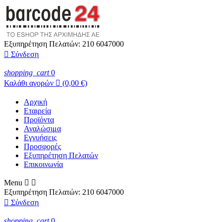
Εξυπηρέτηση Πελατών:
210 6047000

Σύνδεση
shopping_cart
0
Καλάθι αγορών

(0,00 €)
Αρχική
Εταιρεία
Προϊόντα
Αναλώσιμα
Εγγυήσεις
Προσφορές
Εξυπηρέτηση Πελατών
Επικοινωνία
Menu


Εξυπηρέτηση Πελατών:
210 6047000

Σύνδεση
shopping_cart
0