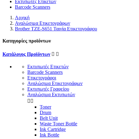
Εκτυπωτές Ετικετών
Barcode Scanners
Αρχική
Αναλώσιμα Ετικετογράφων
Brother TZE-S651 Ταινία Ετικετογράφου
Κατηγορίες προϊόντων
Κατάλογος Προϊόντων


Εκτυπωτές Ετικετών
Barcode Scanners
Ετικετογράφοι
Αναλώσιμα Ετικετογράφων
Εκτυπωτές Γραφείου
Αναλώσιμα Εκτυπωτών


Toner
Drum
Belt Unit
Waste Toner Bottle
Ink Cartridge
Ink Bottle