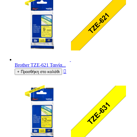
Brother TZE-621 Ταινία...

+ Προσθήκη στο καλάθι