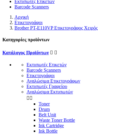
Εκτυπωτές Ετικετών
Barcode Scanners
Αρχική
Ετικετογράφοι
Brother PT-E110VP Ετικετογράφος Χειρός
Κατηγορίες προϊόντων
Κατάλογος Προϊόντων


Εκτυπωτές Ετικετών
Barcode Scanners
Ετικετογράφοι
Αναλώσιμα Ετικετογράφων
Εκτυπωτές Γραφείου
Αναλώσιμα Εκτυπωτών


Toner
Drum
Belt Unit
Waste Toner Bottle
Ink Cartridge
Ink Bottle