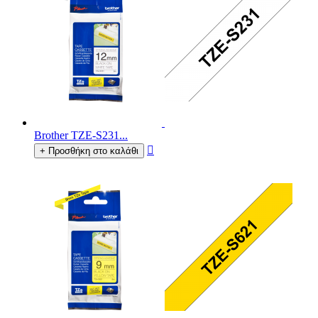
Brother TZE-S231...

+ Προσθήκη στο καλάθι