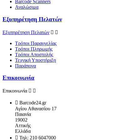
Barcode Scanners
Αναλώσιμα
Εξυπηρέτηση Πελατών
Εξυπηρέτηση Πελατών


Τρόποι Παραγγελίας
Τρόποι Πληρωμής
Τρόποι Αποστολής
Τεχνική Υποστήριξη
Παράπονα
Επικοινωνία
Επικοινωνία



Barcode24.gr
Αγίου Αθανασίου 17
Παιανία
19002
Αττικής
Ελλάδα

Τηλ:
210 6047000