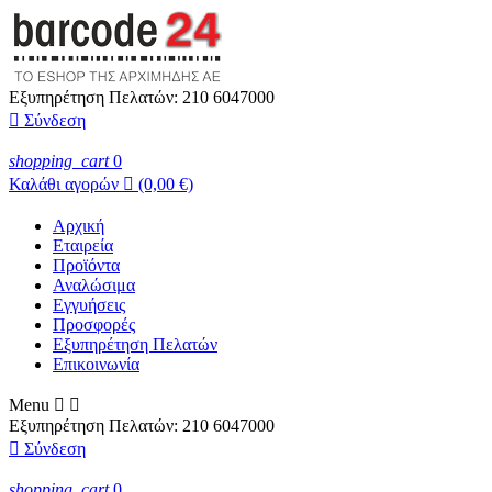
Εξυπηρέτηση Πελατών:
210 6047000

Σύνδεση
shopping_cart
0
Καλάθι αγορών

(0,00 €)
Αρχική
Εταιρεία
Προϊόντα
Αναλώσιμα
Εγγυήσεις
Προσφορές
Εξυπηρέτηση Πελατών
Επικοινωνία
Menu


Εξυπηρέτηση Πελατών:
210 6047000

Σύνδεση
shopping_cart
0