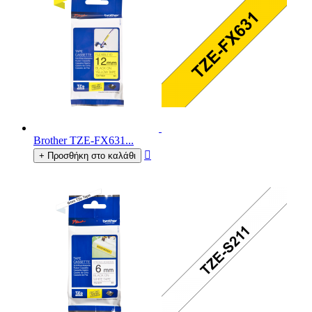
Brother TZE-FX631...

+ Προσθήκη στο καλάθι