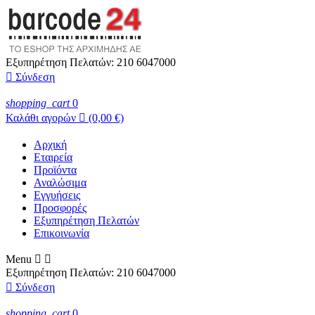
Εξυπηρέτηση Πελατών:
210 6047000

Σύνδεση
shopping_cart
0
Καλάθι αγορών

(0,00 €)
Αρχική
Εταιρεία
Προϊόντα
Αναλώσιμα
Εγγυήσεις
Προσφορές
Εξυπηρέτηση Πελατών
Επικοινωνία
Menu


Εξυπηρέτηση Πελατών:
210 6047000

Σύνδεση
shopping_cart
0