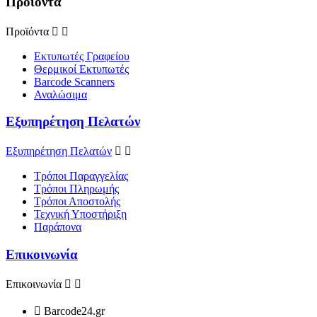
Προϊόντα
Προϊόντα


Εκτυπωτές Γραφείου
Θερμικοί Εκτυπωτές
Barcode Scanners
Αναλώσιμα
Εξυπηρέτηση Πελατών
Εξυπηρέτηση Πελατών


Τρόποι Παραγγελίας
Τρόποι Πληρωμής
Τρόποι Αποστολής
Τεχνική Υποστήριξη
Παράπονα
Επικοινωνία
Επικοινωνία



Barcode24.gr