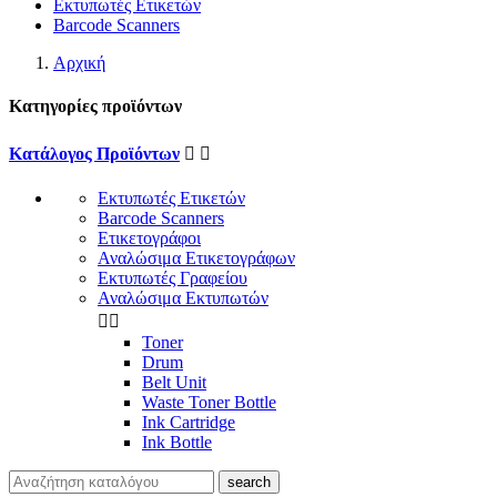
Εκτυπωτές Ετικετών
Barcode Scanners
Αρχική
Κατηγορίες προϊόντων
Κατάλογος Προϊόντων


Εκτυπωτές Ετικετών
Barcode Scanners
Ετικετογράφοι
Αναλώσιμα Ετικετογράφων
Εκτυπωτές Γραφείου
Αναλώσιμα Εκτυπωτών


Toner
Drum
Belt Unit
Waste Toner Bottle
Ink Cartridge
Ink Bottle
search