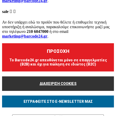
marketing@barcode24.gr
.
sale


Αν δεν υπάρχει εδώ το προϊόν που θέλετε ή επιθυμείτε τεχνική
υποστήριξη ή αναλώσιμα, παρακαλούμε επικοινωνήστε μαζί μας
στο τηλέφωνο
210 6047000
ή στο email
marketing@barcode24.gr
.
ΠΡΟΣΟΧΗ
Το Barcode24.gr απευθύνεται μόνο σε επαγγελματίες
(B2B) και όχι για πώληση σε ιδιώτες (B2C)
ΔΙΑΧΕΙΡΙΣΗ COOKIES
ΕΓΓΡΑΦΕΊΤΕ ΣΤΟ E-NEWSLETTER ΜΑΣ