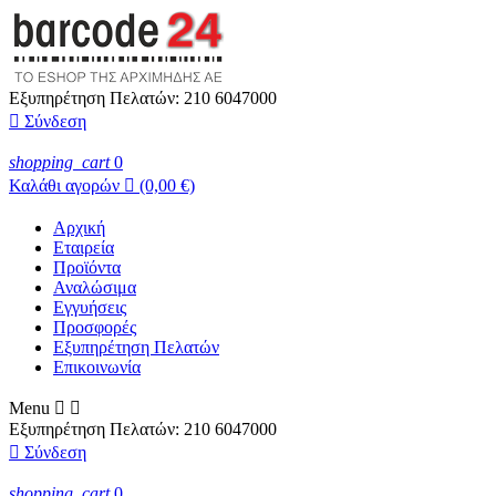
Εξυπηρέτηση Πελατών:
210 6047000

Σύνδεση
shopping_cart
0
Καλάθι αγορών

(0,00 €)
Αρχική
Εταιρεία
Προϊόντα
Αναλώσιμα
Εγγυήσεις
Προσφορές
Εξυπηρέτηση Πελατών
Επικοινωνία
Menu


Εξυπηρέτηση Πελατών:
210 6047000

Σύνδεση
shopping_cart
0