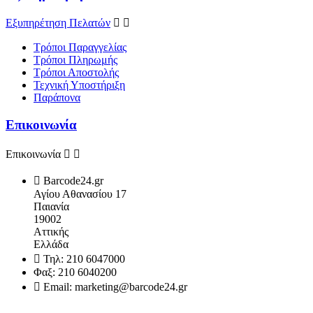
Εξυπηρέτηση Πελατών


Τρόποι Παραγγελίας
Τρόποι Πληρωμής
Τρόποι Αποστολής
Τεχνική Υποστήριξη
Παράπονα
Επικοινωνία
Επικοινωνία



Barcode24.gr
Αγίου Αθανασίου 17
Παιανία
19002
Αττικής
Ελλάδα

Τηλ:
210 6047000
Φαξ:
210 6040200

Email:
marketing@barcode24.gr