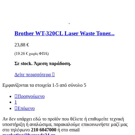
Brother WT-320CL Laser Waste Toner...
23,88 €
(19.26 € χωρίς ΦΠΑ)
Σε stock. Άμεση παράδοση.
Δείτε περισσότερα

Εμφανίζονται τα στοιχεία 1-5 από σύνολο 5

Προηγούμενο
1

Επόμενο
Αν δεν υπάρχει εδώ το προϊόν που θέλετε ή επιθυμείτε τεχνική
υποστήριξη ή αναλώσιμα, παρακαλούμε επικοινωνήστε μαζί μας
στο τηλέφωνο
210 6047000
ή στο email