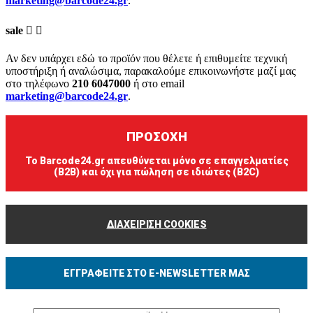
marketing@barcode24.gr
.
sale


Αν δεν υπάρχει εδώ το προϊόν που θέλετε ή επιθυμείτε τεχνική
υποστήριξη ή αναλώσιμα, παρακαλούμε επικοινωνήστε μαζί μας
στο τηλέφωνο
210 6047000
ή στο email
marketing@barcode24.gr
.
ΠΡΟΣΟΧΗ
Το Barcode24.gr απευθύνεται μόνο σε επαγγελματίες
(B2B) και όχι για πώληση σε ιδιώτες (B2C)
ΔΙΑΧΕΙΡΙΣΗ COOKIES
ΕΓΓΡΑΦΕΊΤΕ ΣΤΟ E-NEWSLETTER ΜΑΣ