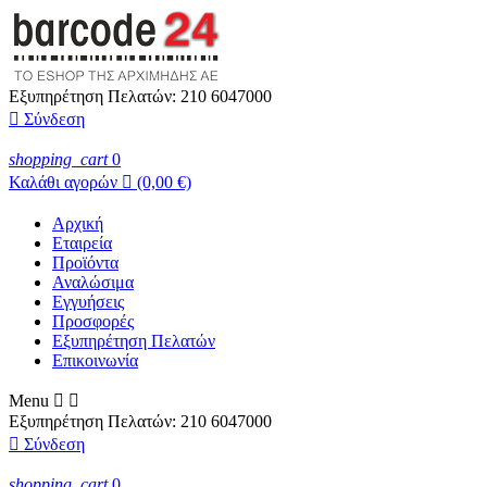
Εξυπηρέτηση Πελατών:
210 6047000

Σύνδεση
shopping_cart
0
Καλάθι αγορών

(0,00 €)
Αρχική
Εταιρεία
Προϊόντα
Αναλώσιμα
Εγγυήσεις
Προσφορές
Εξυπηρέτηση Πελατών
Επικοινωνία
Menu


Εξυπηρέτηση Πελατών:
210 6047000

Σύνδεση
shopping_cart
0