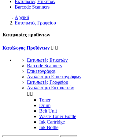
Εκτυπωτές Ετικετών
Barcode Scanners
Αρχική
Εκτυπωτές Γραφείου
Κατηγορίες προϊόντων
Κατάλογος Προϊόντων


Εκτυπωτές Ετικετών
Barcode Scanners
Ετικετογράφοι
Αναλώσιμα Ετικετογράφων
Εκτυπωτές Γραφείου
Αναλώσιμα Εκτυπωτών


Toner
Drum
Belt Unit
Waste Toner Bottle
Ink Cartridge
Ink Bottle