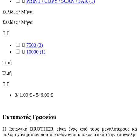

PRINT / COPY / SCAN / FAX
(1)
Σελίδες / Μήνα
Σελίδες / Μήνα



7500
(3)

10000
(1)
Τιμή
Τιμή


341,00 € - 546,00 €
Εκτυπωτές Γραφείου
Η Ιαπωνική BROTHER είναι ένας από τους μεγαλύτερους κατα
πολυμηχανημάτων που απευθύνονται αποκλειστικά στην επαγγελματι