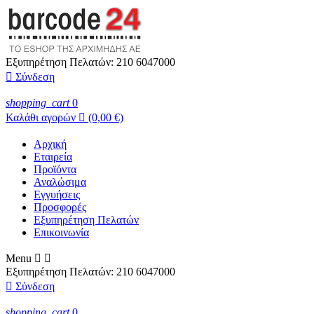
Εξυπηρέτηση Πελατών:
210 6047000

Σύνδεση
shopping_cart
0
Καλάθι αγορών

(0,00 €)
Αρχική
Εταιρεία
Προϊόντα
Αναλώσιμα
Εγγυήσεις
Προσφορές
Εξυπηρέτηση Πελατών
Επικοινωνία
Menu


Εξυπηρέτηση Πελατών:
210 6047000

Σύνδεση
shopping_cart
0