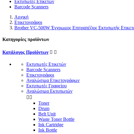
Εκτυπωτές Ετικετών
Barcode Scanners
Αρχική
Ετικετογράφοι
Brother VC-500W Έγχρωμος Επιτραπέζιος Εκτυπωτής Ετικε
Κατηγορίες προϊόντων
Κατάλογος Προϊόντων


Εκτυπωτές Ετικετών
Barcode Scanners
Ετικετογράφοι
Αναλώσιμα Ετικετογράφων
Εκτυπωτές Γραφείου
Αναλώσιμα Εκτυπωτών


Toner
Drum
Belt Unit
Waste Toner Bottle
Ink Cartridge
Ink Bottle