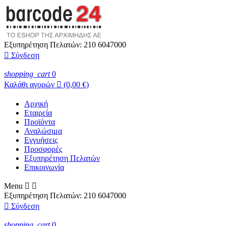
Εξυπηρέτηση Πελατών:
210 6047000

Σύνδεση
shopping_cart
0
Καλάθι αγορών

(0,00 €)
Αρχική
Εταιρεία
Προϊόντα
Αναλώσιμα
Εγγυήσεις
Προσφορές
Εξυπηρέτηση Πελατών
Επικοινωνία
Menu


Εξυπηρέτηση Πελατών:
210 6047000

Σύνδεση
shopping_cart
0