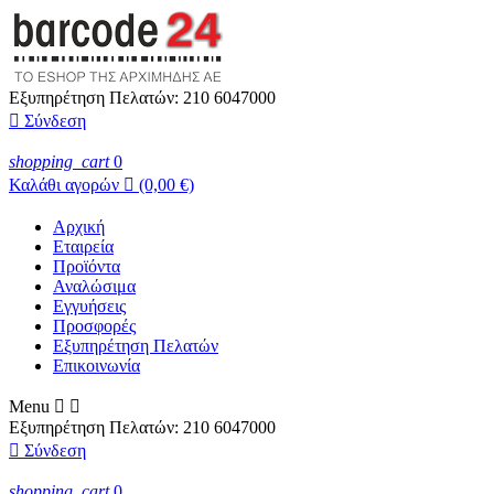
Εξυπηρέτηση Πελατών:
210 6047000

Σύνδεση
shopping_cart
0
Καλάθι αγορών

(0,00 €)
Αρχική
Εταιρεία
Προϊόντα
Αναλώσιμα
Εγγυήσεις
Προσφορές
Εξυπηρέτηση Πελατών
Επικοινωνία
Menu


Εξυπηρέτηση Πελατών:
210 6047000

Σύνδεση
shopping_cart
0