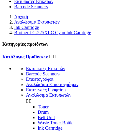
Εκτυπωτές Ετικετών
Barcode Scanners
Αρχική
Αναλώσιμα Εκτυπωτών
Ink Cartridge
Brother LC-225XLC Cyan Ink Cartridge
Κατηγορίες προϊόντων
Κατάλογος Προϊόντων


Εκτυπωτές Ετικετών
Barcode Scanners
Ετικετογράφοι
Αναλώσιμα Ετικετογράφων
Εκτυπωτές Γραφείου
Αναλώσιμα Εκτυπωτών


Toner
Drum
Belt Unit
Waste Toner Bottle
Ink Cartridge