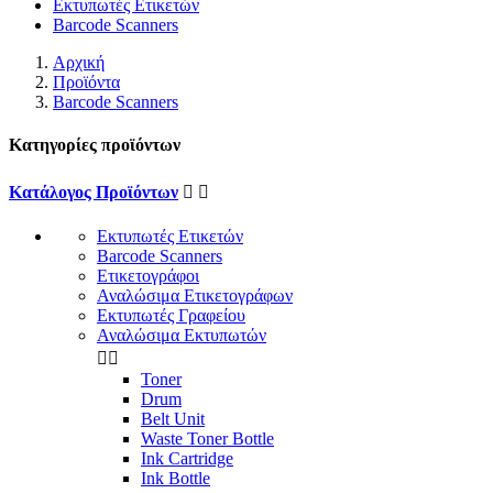
Εκτυπωτές Ετικετών
Barcode Scanners
Αρχική
Προϊόντα
Barcode Scanners
Κατηγορίες προϊόντων
Κατάλογος Προϊόντων


Εκτυπωτές Ετικετών
Barcode Scanners
Ετικετογράφοι
Αναλώσιμα Ετικετογράφων
Εκτυπωτές Γραφείου
Αναλώσιμα Εκτυπωτών


Toner
Drum
Belt Unit
Waste Toner Bottle
Ink Cartridge
Ink Bottle