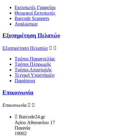
Εκτυπωτές Γραφείου
Θερμικοί Εκτυπωτές
Barcode Scanners
Αναλώσιμα
Εξυπηρέτηση Πελατών
Εξυπηρέτηση Πελατών


Τρόποι Παραγγελίας
Τρόποι Πληρωμής
Τρόποι Αποστολής
Τεχνική Υποστήριξη
Παράπονα
Επικοινωνία
Επικοινωνία



Barcode24.gr
Αγίου Αθανασίου 17
Παιανία
19002