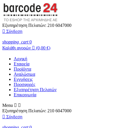
Εξυπηρέτηση Πελατών:
210 6047000

Σύνδεση
shopping_cart
0
Καλάθι αγορών

(0,00 €)
Αρχική
Εταιρεία
Προϊόντα
Αναλώσιμα
Εγγυήσεις
Προσφορές
Εξυπηρέτηση Πελατών
Επικοινωνία
Menu


Εξυπηρέτηση Πελατών:
210 6047000

Σύνδεση
shopping_cart
0